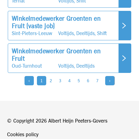
Ternat
Voltijds, Shift
Winkelmedewerker Groenten en
Fruit (vaste job)
Sint-Pieters-Leeuw
Voltijds, Deeltijds, Shift
Winkelmedewerker Groenten en
Fruit
Oud-Turnhout
Voltijds, Deeltijds
‹
1
2
3
4
5
6
7
›
© Copyright
2026 Albert Heijn Peeters-Govers
Cookies policy