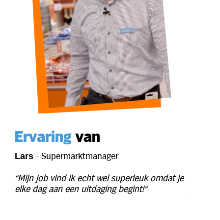
Ervaring
van
- Teamleider
Rachid
"Als teamleader heb je echt een
erleuk omdat je
voorbeeldfunctie en ik wil mijn collega’s h
int!“
gevoel geven dat ze op mij kunnen rekene