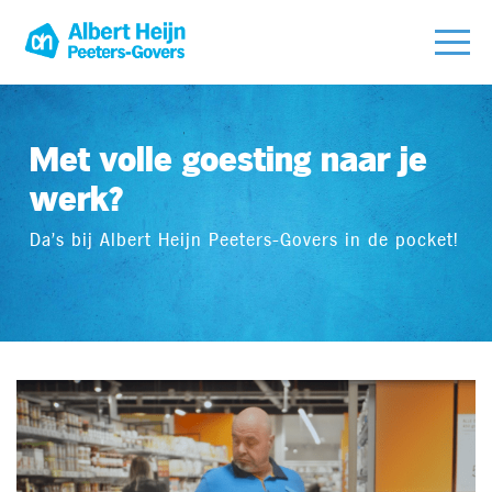
Met volle goesting naar je
werk?
Da's bij Albert Heijn Peeters-Govers in de pocket!