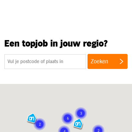
Een topjob in jouw regio?
Zoeken
3
6
2
2
4