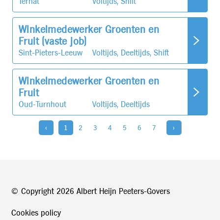
Ternat
Voltijds, Shift
Winkelmedewerker Groenten en
Fruit (vaste job)
Sint-Pieters-Leeuw
Voltijds, Deeltijds, Shift
Winkelmedewerker Groenten en
Fruit
Oud-Turnhout
Voltijds, Deeltijds
‹
1
2
3
4
5
6
7
›
© Copyright
2026 Albert Heijn Peeters-Govers
Cookies policy