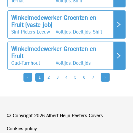
Ternat
Voltijds, Shift
Winkelmedewerker Groenten en
Fruit (vaste job)
Sint-Pieters-Leeuw
Voltijds, Deeltijds, Shift
Winkelmedewerker Groenten en
Fruit
Oud-Turnhout
Voltijds, Deeltijds
‹
1
2
3
4
5
6
7
›
© Copyright
2026 Albert Heijn Peeters-Govers
Cookies policy